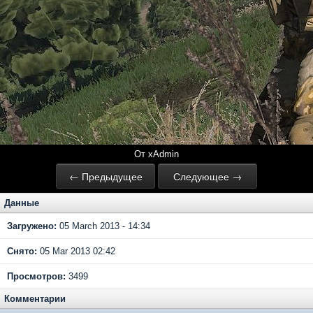
От xAdmin
← Предыдущее
Следующее →
Данные
Загружено:
05 March 2013 - 14:34
Снято:
05 Mar 2013 02:42
Просмотров:
3499
Комментарии