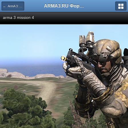
ARMA3.RU Форум
← ArmA 3: Alpha
arma 3 mission 4