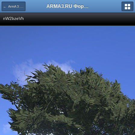
ARMA3.RU Форум
← ArmA 3: Alpha
nW2bzeVh