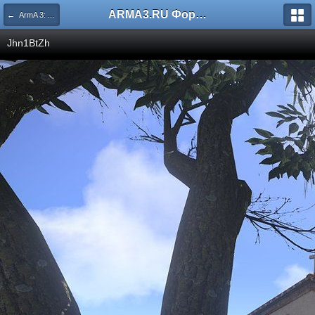
ARMA3.RU Форум
← ArmA 3: Alpha
Jhn1BtZh