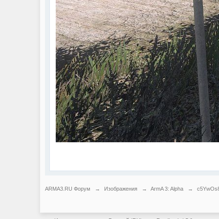
ARMA3.RU Форум
→
Изображения
→
ArmA 3: Alpha
→
c5YwOs