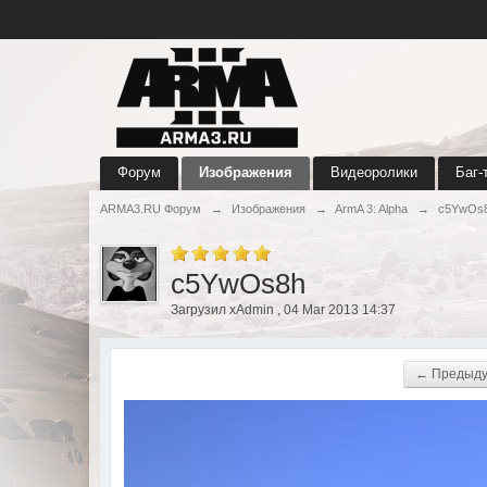
Форум
Изображения
Видеоролики
Баг-
ARMA3.RU Форум
→
Изображения
→
ArmA 3: Alpha
→
c5YwOs
c5YwOs8h
Загрузил xAdmin , 04 Mar 2013 14:37
← Предыд