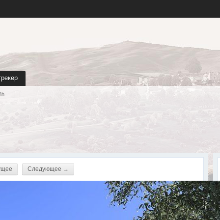
трекер
8h
ущее
Следующее →