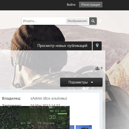
Войти
Регистрация
Изображения
Просмотр новых публикаций
0
Параметры
Владелец:
xAdmin (
Все альбомы
)
Загружено:
04 Mar 2013 14:37
Просмотров:
2712
Альбом
ArmA 3: Alpha