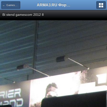
ARMA3.RU Форум
← GamesCom 2012
Bi stend gamescom 2012 8