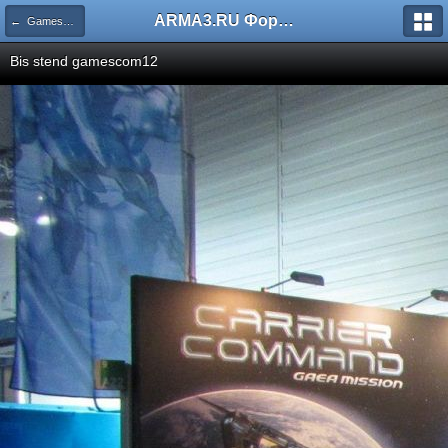
ARMA3.RU Форум
← GamesCom 2012
Bis stend gamescom12