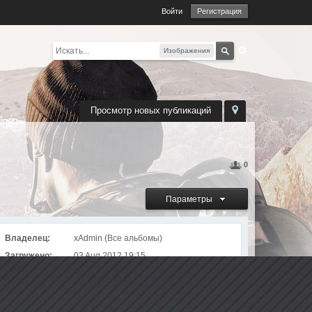
Войти
Регистрация
Изображения
Просмотр новых публикаций
0
Параметры
Владелец:
xAdmin (
Все альбомы
)
Загружено:
03 Aug 2012 19:15
Просмотров:
4419
Альбом
Чертежи