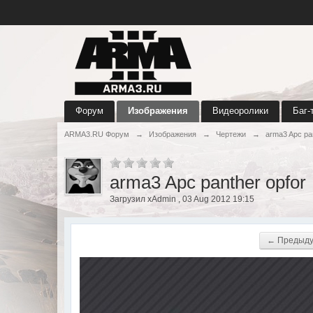
Форум
Изображения
Видеоролики
Баг-
ARMA3.RU Форум
→
Изображения
→
Чертежи
→
arma3 Apc pan
arma3 Apc panther opfor
Загрузил xAdmin , 03 Aug 2012 19:15
← Предыд