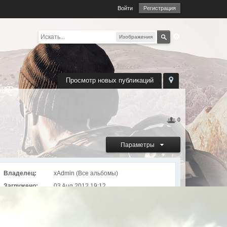
Войти
Регистрация
Изображения
Просмотр новых публикаций
0
Параметры
Владелец:
xAdmin (
Все альбомы
)
Загружено:
03 Aug 2012 19:12
Просмотров:
2110
Альбом
Разные скриншоты