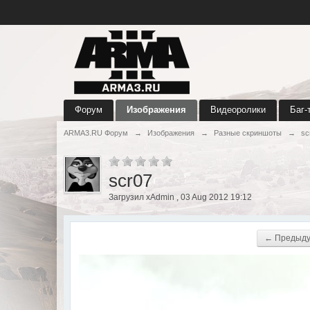
Форум
Изображения
Видеоролики
Баг-
ARMA3.RU Форум
→
Изображения
→
Разные скриншоты
→
sc
scr07
Загрузил xAdmin , 03 Aug 2012 19:12
← Предыд