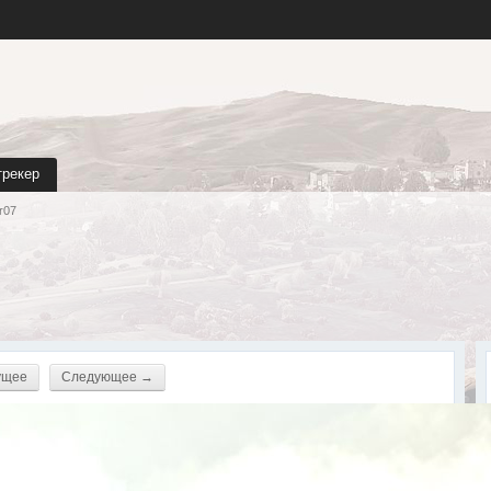
трекер
r07
ущее
Следующее →