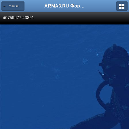
ARMA3.RU Форум
← Разные скриншоты
d0759d77 43891