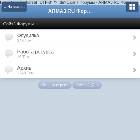
t="text/html; charset=UTF-8" />
itle>Сайт \ Форумы - ARMA3.RU Форум
← На главную
ARMA3.RU Форум
Сайт \ Форумы
Флудилка
248 Тем
Работа ресурса
16 Тем
Архив
2248 Тем
Полная версия
Русский (RU)