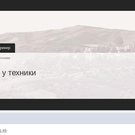
трекер
очники
 у техники
1:49