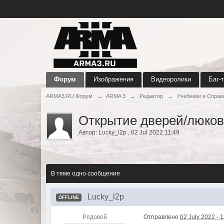
Форум
Изображения
Видеоролики
Баг-
ARMA3.RU Форум
→
ARMA 3
→
Редактор
→
Учебники и Справ
Открытие дверей/люков
Автор:
Lucky_l2p
,
02 Jul 2022 11:49
В теме одно сообщение
Lucky_l2p
OFFLINE
Рядовой
Отправлено
02 July 2022 - 1