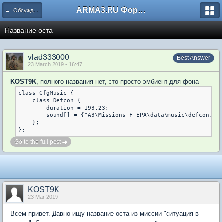
ARMA3.RU Форум
← Обсуждение игры
Название оста
vlad333000
Best Answer
23 March 2019 - 16:47
KOST9K
, полного названия нет, это просто эмбиент для фона
class CfgMusic {

    class Defcon {

        duration = 193.23;

        sound[] = {"A3\Missions_F_EPA\data\music\defcon.ogg
    };

};
Go to the full post
KOST9K
23 Mar 2019
Всем привет. Давно ищу название оста из миссии "ситуация в