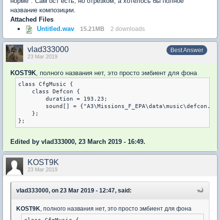
норме". Сам ост есть, но отрезком, а хотелось бы полное
название композиции.
Attached Files
Untitled.wav
15.21MB
2 downloads
vlad333000
Best Answer
23 Mar 2019
KOST9K
, полного названия нет, это просто эмбиент для фона
class CfgMusic {

    class Defcon {

        duration = 193.23;

        sound[] = {"A3\Missions_F_EPA\data\music\defcon.ogg
    };

};
Edited by vlad333000, 23 March 2019 - 16:49.
KOST9K
23 Mar 2019
vlad333000, on 23 Mar 2019 - 12:47, said:
KOST9K
, полного названия нет, это просто эмбиент для фона