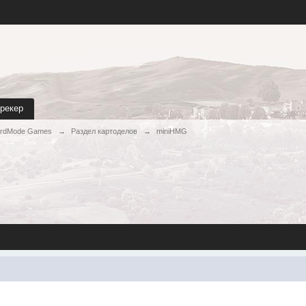
трекер
rdMode Games
→
Раздел картоделов
→
miniHMG