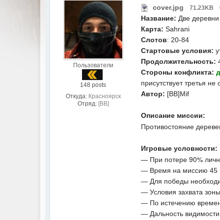
cover.jpg
71.23KB
Название:
Две деревни
Карта:
Sahrani
Слотов
: 20-84
Стартовые условия:
у
Продолжительность:
4
Пользователи
Стороны конфликта:
д
присутствует третья не
148 posts
Автор:
[BB]Mif
Откуда:
Красноярск
Отряд:
[BB]
Описание миссии:
Противостояние дереве
Игровые условности:
— При потере 90% лично
— Время на миссию 45 
— Для победы необходи
— Условия захвата зоны:
— По истечению времен
— Дальность видимости