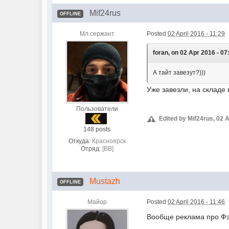
Mif24rus
OFFLINE
Мл.сержант
Posted
02 April 2016 - 11:29
foran, on 02 Apr 2016 - 07:
А тайт завезут?)))
Уже завезли, на складе
Пользователи
Edited by Mif24rus, 02 A
148 posts
Откуда:
Красноярск
Отряд:
[BB]
Mustazh
OFFLINE
Майор
Posted
02 April 2016 - 11:46
Вообще реклама про Фэ