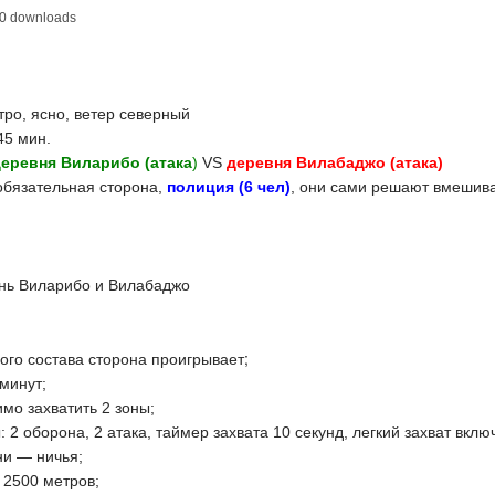
0 downloads
тро, ясно, ветер северный
5 мин.
еревня Виларибо (атака
)
VS
деревня Вилабаджо (атака)
 обязательная сторона,
полиция (6 чел)
, они сами решают вмешиват
нь Виларибо и Вилабаджо
го состава сторона проигрывает;
минут;
мо захватить 2 зоны;
 2 оборона, 2 атака, таймер захвата 10 секунд, легкий захват вклю
и — ничья;
 2500 метров;