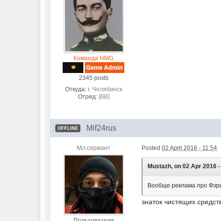
Команда HMG
2345 posts
Откуда:
г. Челябинск
Отряд:
[BB]
Mif24rus
OFFLINE
Мл.сержант
Posted
02 April 2016 - 11:54
Mustazh, on 02 Apr 2016 - 
Вообще реклама про Фэр
знаток чистящих средст
Пользователи