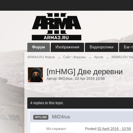
Форум
Изображения
Видеоролики
Баг-
ARMA3.RU Форум
→
Сайт \ Форумы
→
Архив
→
ARMA3.RU Ha
[mHMG] Две деревни
Автор:
Mif24rus
,
02 Apr 2016 10:58
4 replies to this topic
Mif24rus
OFFLINE
Мл.сержант
Posted
02 April 2016 - 10:58