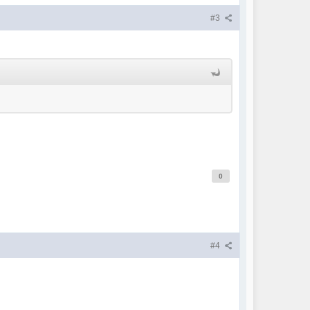
#3
0
#4