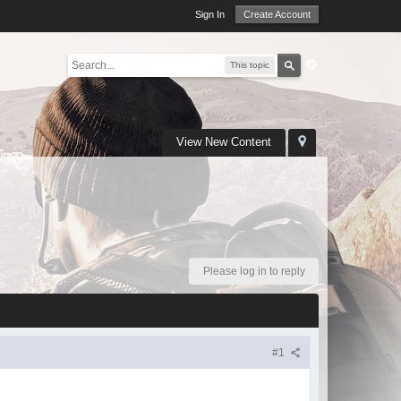
Sign In
Create Account
This topic
View New Content
Please log in to reply
#1