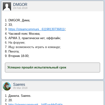
DMGOR
24 Feb 2018
1. DMGOR, Дима;
2. 33;
3.
https://steamcommuni...61198130736811/
;
4.
Часовой пояс Москва
;
5. АРМА 3, практически нет, оффлайн;
6. На форуме;
7. И
щу возможность играть в команде
;
8. Пехота;
9. Вторник 18-00;
Успешно прошёл испытательный срок
Saeres
05 Mar 2018
1. Данила. Saeres.
2. 20.
3.
http://steamcommunit.../id/FusddsFokls