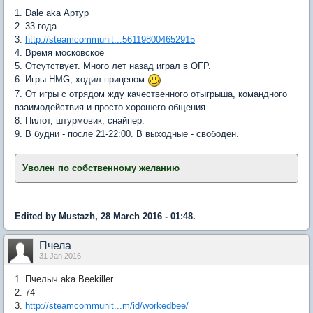
1. Dale aka Артур
2. 33 года
3.
http://steamcommunit...561198004652915
4. Время московское
5. Отсутствует. Много лет назад играл в OFP.
6. Игры HMG, ходил прицепом
7. От игры с отрядом жду качественного отыгрыша, командного
взаимодействия и просто хорошего общения.
8. Пилот, штурмовик, снайпер.
9. В будни - после 21-22:00. В выходные - свободен.
Уволен по собственному желанию
Edited by Mustazh, 28 March 2016 - 01:48.
Пчела
31 Jan 2016
1. Пчелыч aka Beekiller
2. 74
3.
http://steamcommunit...m/id/workedbee/