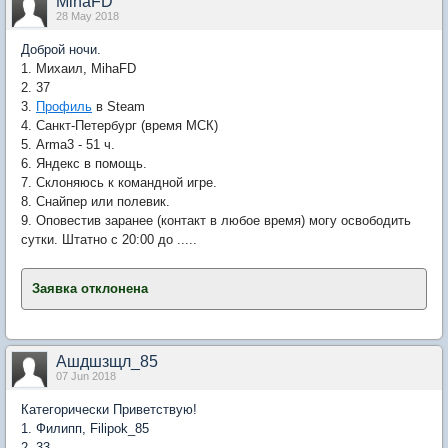
MihaFD
28 May 2018
Доброй ночи.
1. Михаил, MihaFD
2. 37
3.
Профиль
в Steam
4. Санкт-Петербург (время МСК)
5. Arma3 - 51 ч.
6. Яндекс в помощь.
7. Склоняюсь к командной игре.
8. Снайпер или полевик.
9. Оповестив заранее (контакт в любое время) могу освободить
сутки. Штатно с 20:00 до .....
Заявка отклонена
​
Ашдшзщл_85
07 Jun 2018
Категорически Приветствую!
1. Филипп, Filipok_85
2. 33