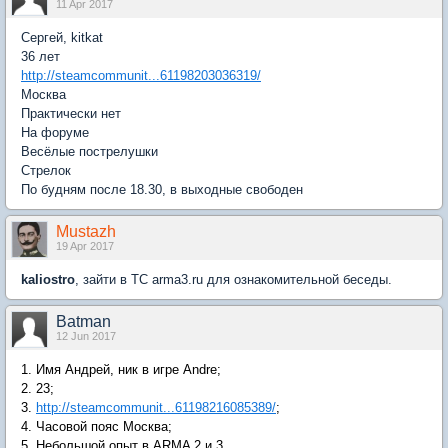
11 Apr 2017
Сергей, kitkat
36 лет
http://steamcommunit...61198203036319/
Москва
Практически нет
На форуме
Весёлые пострелушки
Стрелок
По будням после 18.30, в выходные свободен
Mustazh
19 Apr 2017
kaliostro
, зайти в ТС arma3.ru для ознакомительной беседы.
Batman
12 Jun 2017
1. Имя Андрей, ник в игре Andre;
2. 23;
3.
http://steamcommunit...61198216085389/
;
4. Часовой пояс Москва;
5. Небольшой опыт в ARMA 2 и 3.