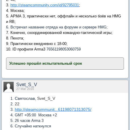
3.
http://steamcommunity.com/id/92795031
;
4. Москва;
5. АРМА 3, практически нет, оффлайн и несколько боёв на HMG
и RB;
6. Встречал название отряда на форуме и сервере HMG;
7. Конечно, скоординированной командно-тактической игры;
8. Пехота;
9. Практически ежедневно c 18-00;
10. ID профиля Arma3
76561198053060759
Успешно прошёл испытательный срок
Svяt_S_V
27 Mar 2016
Святослав,
Svяt_S_V
22
http://steamcommunit...61198071313075/
GMT +05:00 Москва +2
26 часов Arma 3
Случайно наткнулся