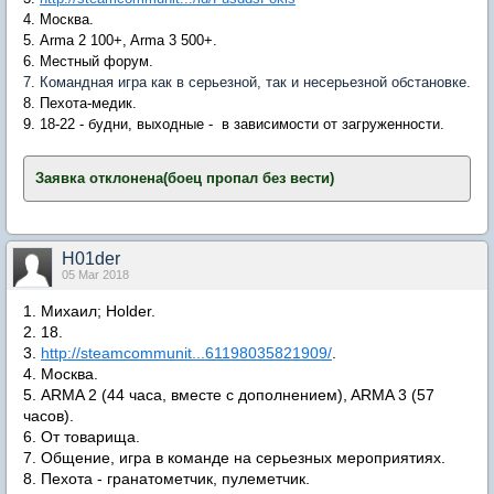
4. Москва.
5. Arma 2 100+, Arma 3 500+.
6. Местный форум.
7. Командная игра как в серьезной, так и несерьезной обстановке.
8. Пехота-медик.
9. 18-22 - будни, выходные - в зависимости от загруженности.
Заявка отклонена(боец пропал без вести)
​
H01der
05 Mar 2018
1. Михаил; Holder.
2. 18.
3.
http://steamcommunit...61198035821909/
.
4. Москва.
5. ARMA 2 (44 часа, вместе с дополнением), ARMA 3 (57
часов).
6.
От товарища.
7. Общение, игра в команде на серьезных мероприятиях.
8. Пехота - гранатометчик, пулеметчик.