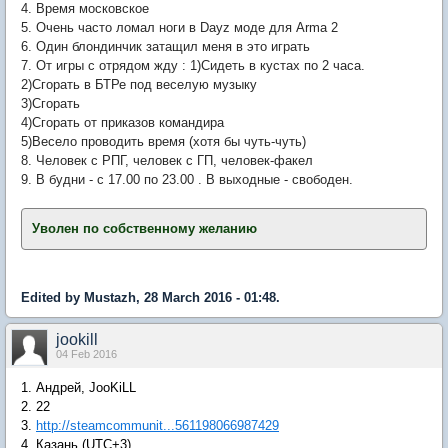
4. Время московское
5. Очень часто ломал ноги в Dayz моде для Arma 2
6. Один блондинчик затащил меня в это играть
7. От игры с отрядом жду : 1)Сидеть в кустах по 2 часа.
2)Сгорать в БТРе под веселую музыку
3)Сгорать
4)Сгорать от приказов командира
5)Весело проводить время (хотя бы чуть-чуть)
8. Человек с РПГ, человек с ГП, человек-факел
9. В будни - с 17.00 по 23.00 . В выходные - свободен.
Уволен по собственному желанию
Edited by Mustazh, 28 March 2016 - 01:48.
jookill
04 Feb 2016
1. Андрей, JooKiLL
2. 22
3.
http://steamcommunit...561198066987429
4. Казань (
UTC+3
)