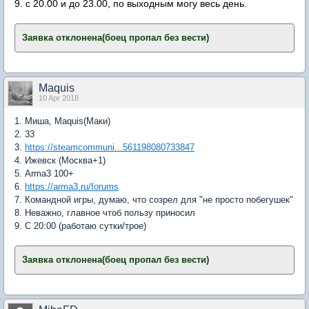
9. с 20.00 и до 23.00, по выходным могу весь день.
Заявка отклонена(боец пропал без вести)
​
Maquis
10 Apr 2018
1. Миша, Maquis(Маки)
2. 33
3.
https://steamcommuni...561198080733847
4. Ижевск (Москва+1)
5. Arma3 100+
6.
https://arma3.ru/forums
7. Командной игры, думаю, что созрел для "не просто побегушек"
8. Неважно, главное чтоб пользу приносил
9. С 20:00 (работаю сутки/трое)
Заявка отклонена(боец пропал без вести)
​