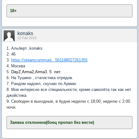
18+
​
konaks
12 Feb 2018
1. Альберт ,konaks
2. 46
3.
https://steamcommuni...561198027261355
4. Москва
5.
DayZ,Arma2,Arma3. 5 лет.
6. На Тушино , статистика отрядов.
7. Рандом надоел, скучаю по Армии.
8. Мне интересно все специальности, кроме самолёта так как нет
джойстика.
9. С
вободен в выходные, в будни неделю с 18;00, неделю с 2:00
ночи.
Заявка отклонена(боец пропал без вести)