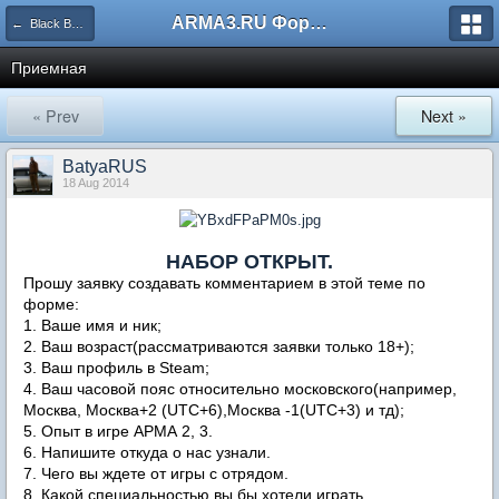
ARMA3.RU Форум
← Black Badges [BB]
Приемная
« Prev
Next »
BatyaRUS
18 Aug 2014
НАБОР ОТКРЫТ.
Прошу заявку создавать комментарием в этой теме по
форме:
1. Ваше имя и ник;
2. Ваш возраст(рассматриваются заявки только 18+);
3. Ваш профиль в Steam;
4. Ваш часовой пояс относительно московского(например,
Москва, Москва+2 (UTC+6),Москва -1(UTC+3) и тд);
5. Опыт в игре АРМА 2, 3.
6. Напишите откуда о нас узнали.
7. Чего вы ждете от игры с отрядом.
8. Какой специальностью вы бы хотели играть.