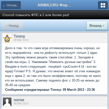
ARMA3.RU Форум
← Обсуждение игры
Способ повысить ФПС в 2 или более раз!
« Назад
Вперед »
Timmy
09 Mar 2013
Дело в том, то что сама игра оптимизирована очень хорошо, но
есть недоработка - она по дефолту использует только 1 ядро.
Эту проблему можно решить таким способом: 1. Заходим в
свойства игры. 2. Нажимаем "Изменить ручные настройки" 3.
Вводим в поле следующее: -nosplash -cpuCount=4 (4 - кол-во
ядер) Готово! P.S. Я думаю, что многие знают об этих командах
еще с арма 2, но там это было неэффективно, поэтому их мало
кто ее использовал. Самому подняло фпс с 20-25 на низких до
35-40 на средних.
Сообщение отредактировал Timmy: 09 March 2013 - 23:36
nonse
09 Mar 2013