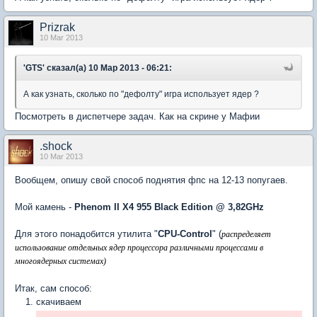
Prizrak
10 Mar 2013
'GTS' сказал(а) 10 Мар 2013 - 06:21:
А как узнать, сколько по "дефолту" игра использует ядер ?
Посмотреть в диспетчере задач. Как на скрине у Мафии
.shock
10 Mar 2013
Вообщем, опишу свой способ поднятия фпс на 12-13 попугаев.
Мой камень -
Phenom II X4 955 Black Edition @ 3,82GHz
Для этого понадобится утилита "
CPU-Control
" (
распределяет
использование отдельных ядер процессора различными процессами в
многоядерных системах)
Итак, сам способ:
скачиваем