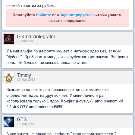
схожий топик из-за рубежа
Пожалуйста
Войдите
или
Зарегистрируйтесь
чтобы увидеть
скрытое содержание
Gidrodizintegrator
10 Mar 2013
У меня альфа по дефолту кушает с четырех ядер без, всяких
"бубнов". Пробовал команды из зарубежного источника. Эффекта
ноль. Ни больше, ни меньше фпса не стало.
Timmy
10 Mar 2013
Возможно на некоторых процессорах он автоматически
определяет ядра, на других - нет. У меня лично игра
использовала только 1 ядро. Конфиг (ноутбук): amd phenom x4
2.1 4гб ОЗУ amd radeon hd5650
GTS
10 Mar 2013
А как узнать, сколько по "дефолту" игра использует ядер ?