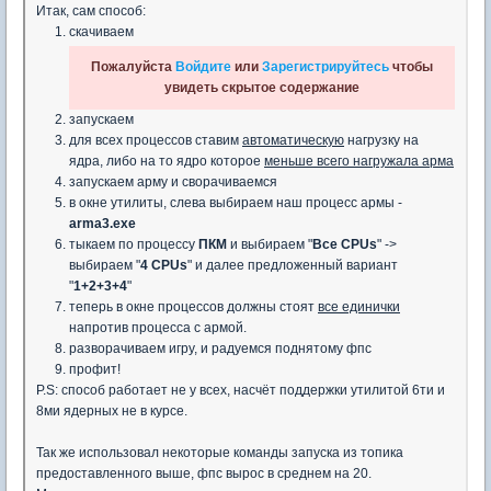
Итак, сам способ:
скачиваем
Пожалуйста
Войдите
или
Зарегистрируйтесь
чтобы
увидеть скрытое содержание
запускаем
для всех процессов ставим
автоматическую
нагрузку на
ядра, либо на то ядро которое
меньше всего нагружала арма
запускаем арму и сворачиваемся
в окне утилиты, слева выбираем наш процесс армы -
arma3.exe
тыкаем по процессу
ПКМ
и выбираем "
Все CPUs
" ->
выбираем "
4 CPUs
" и далее предложенный вариант
"
1+2+3+4
"
теперь в окне процессов должны стоят
все единички
напротив процесса с армой.
разворачиваем игру, и радуемся поднятому фпс
профит!
P.S: способ работает не у всех, насчёт поддержки утилитой 6ти и
8ми ядерных не в курсе.
Так же использовал некоторые команды запуска из топика
предоставленного выше, фпс вырос в среднем на 20.