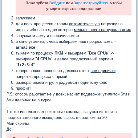
Пожалуйста
Войдите
или
Зарегистрируйтесь
чтобы
увидеть скрытое содержание
запускаем
для всех процессов ставим
автоматическую
нагрузку на
ядра, либо на то ядро которое
меньше всего нагружала арма
запускаем арму и сворачиваемся
в окне утилиты, слева выбираем наш процесс армы -
arma3.exe
тыкаем по процессу
ПКМ
и выбираем "
Все CPUs
" ->
выбираем "
4 CPUs
" и далее предложенный вариант
"
1+2+3+4
"
теперь в окне процессов должны стоят
все единички
напротив процесса с армой.
разворачиваем игру, и радуемся поднятому фпс
профит!
P.S: способ работает не у всех, насчёт поддержки утилитой 6ти и
8ми ядерных не в курсе.
Так же использовал некоторые команды запуска из топика
предоставленного выше, фпс вырос в среднем на 20.
Мои скрины:
До: