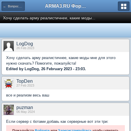
ARMA3.RU Форум
← Вопросы и Проблемы в разработке
Хочу сделать арму реалистичнее, какие моды...
LogDog
26 Feb 2023
Хочу сделать арму реалистичнее, какие моды мне для этого
нужно скачать? Помогите, пожалуйста!
Edited by LogDog, 26 February 2023 - 23:03.
TopDen
27 Feb 2023
все и реализм весь ваш
puzman
06 May 2024
Если сервер с ботами добавь как серверные вот эти три:
Пожалуйста
Войдите
или
Зарегистрируйтесь
чтобы увидеть