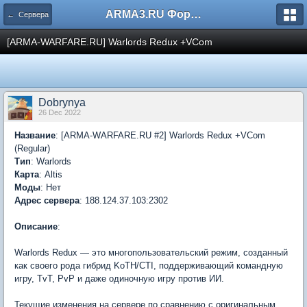
ARMA3.RU Форум
← Сервера
[ARMA-WARFARE.RU] Warlords Redux +VCom
Dobrynya
26 Dec 2022
Название
: [ARMA-WARFARE.RU #2] Warlords Redux +VCom
(Regular)
Тип
: Warlords
Карта
: Altis
Моды
: Нет
Адрес сервера
: 188.124.37.103:2302
Описание
:
Warlords Redux — это многопользовательский режим, созданный
как своего рода гибрид KoTH/CTI, поддерживающий командную
игру, TvT, PvP и даже одиночную игру против ИИ.
Текущие изменения на сервере по сравнению с оригинальным