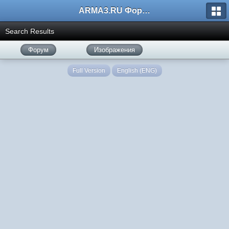
ARMA3.RU Форум
Search Results
Форум
Изображения
Full Version
English (ENG)