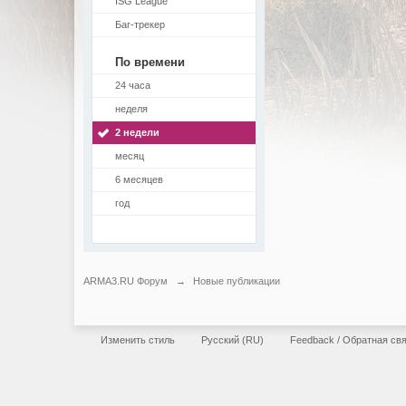
ISG League
Баг-трекер
По времени
24 часа
неделя
2 недели
месяц
6 месяцев
год
ARMA3.RU Форум
→
Новые публикации
Изменить стиль
Русский (RU)
Feedback / Обратная св