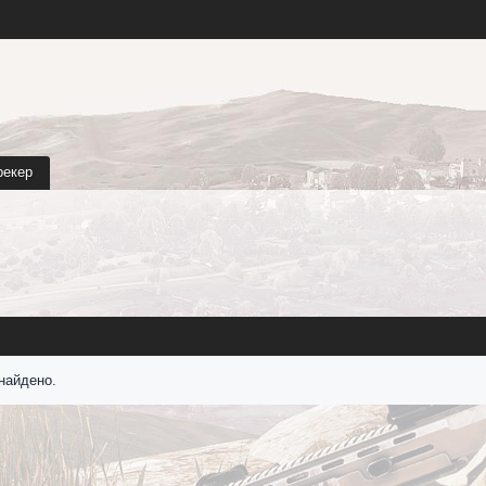
рекер
найдено.