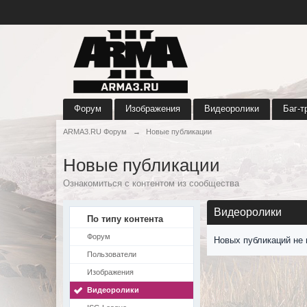
Форум
Изображения
Видеоролики
Баг-т
ARMA3.RU Форум
→
Новые публикации
Новые публикации
Ознакомиться с контентом из сообщества
Видеоролики
По типу контента
Форум
Новых публикаций не 
Пользователи
Изображения
Видеоролики