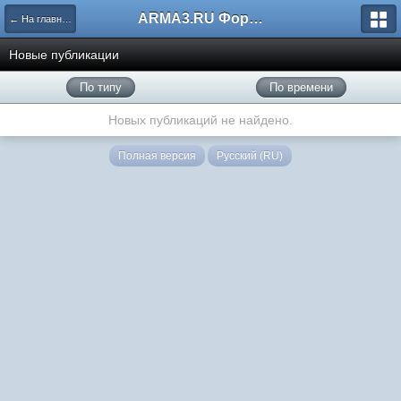
ARMA3.RU Форум
← На главную
Новые публикации
По типу
По времени
Новых публикаций не найдено.
Полная версия
Русский (RU)