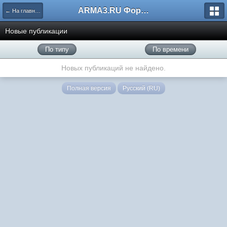
ARMA3.RU Форум
← На главную
Новые публикации
По типу
По времени
Новых публикаций не найдено.
Полная версия
Русский (RU)