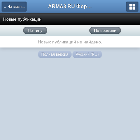
ARMA3.RU Форум
← На главную
Новые публикации
По типу
По времени
Новых публикаций не найдено.
Полная версия
Русский (RU)