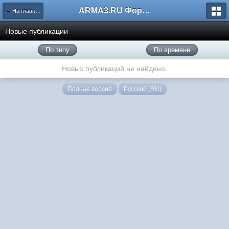
ARMA3.RU Форум
← На главную
Новые публикации
По типу
По времени
Новых публикаций не найдено.
Полная версия
Русский (RU)