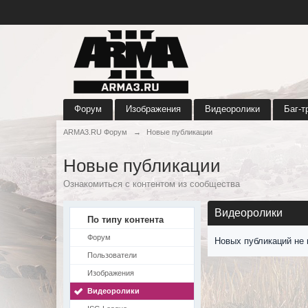
Форум
Изображения
Видеоролики
Баг-т
ARMA3.RU Форум
→
Новые публикации
Новые публикации
Ознакомиться с контентом из сообщества
Видеоролики
По типу контента
Форум
Новых публикаций не 
Пользователи
Изображения
Видеоролики