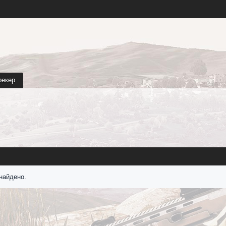
рекер
найдено.