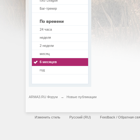
ISG League
Баг-трекер
По времени
24 часа
неделя
2 недели
месяц
6 месяцев
год
ARMA3.RU Форум
→
Новые публикации
Изменить стиль
Русский (RU)
Feedback / Обратная св