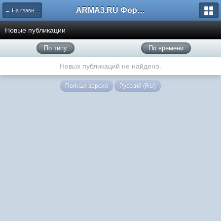
ARMA3.RU Форум
← На главную
Новые публикации
По типу
По времени
Новых публикаций не найдено.
Полная версия
Русский (RU)