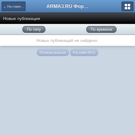
ARMA3.RU Форум
← На главную
Новые публикации
По типу
По времени
Новых публикаций не найдено.
Полная версия
Русский (RU)