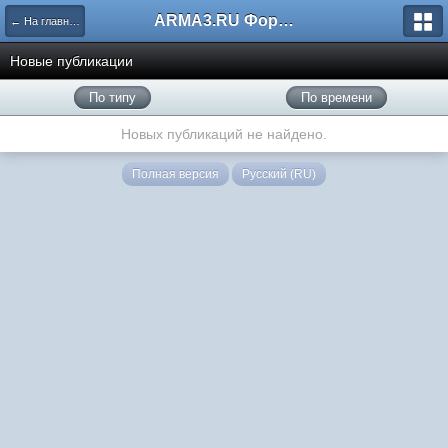
ARMA3.RU Форум
← На главную
Новые публикации
По типу
По времени
Новых публикаций не найдено.
Полная версия
Русский (RU)