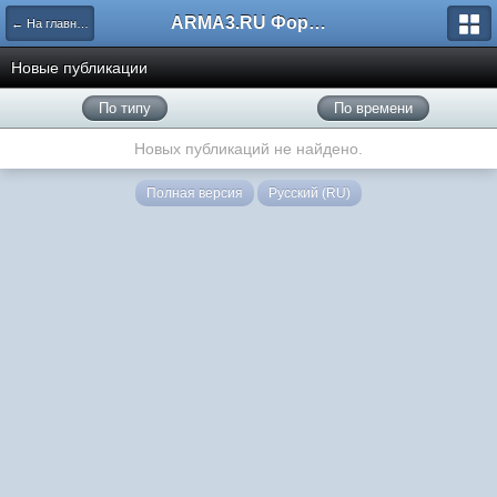
ARMA3.RU Форум
← На главную
Новые публикации
По типу
По времени
Новых публикаций не найдено.
Полная версия
Русский (RU)