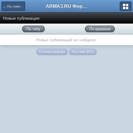
ARMA3.RU Форум
← На главную
Новые публикации
По типу
По времени
Новых публикаций не найдено.
Полная версия
Русский (RU)