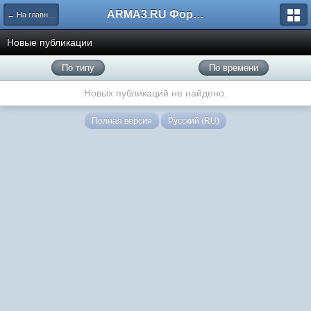
ARMA3.RU Форум
← На главную
Новые публикации
По типу
По времени
Новых публикаций не найдено.
Полная версия
Русский (RU)