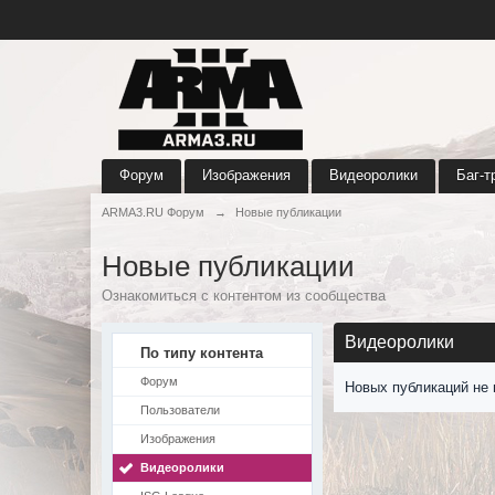
Форум
Изображения
Видеоролики
Баг-т
ARMA3.RU Форум
→
Новые публикации
Новые публикации
Ознакомиться с контентом из сообщества
Видеоролики
По типу контента
Форум
Новых публикаций не 
Пользователи
Изображения
Видеоролики