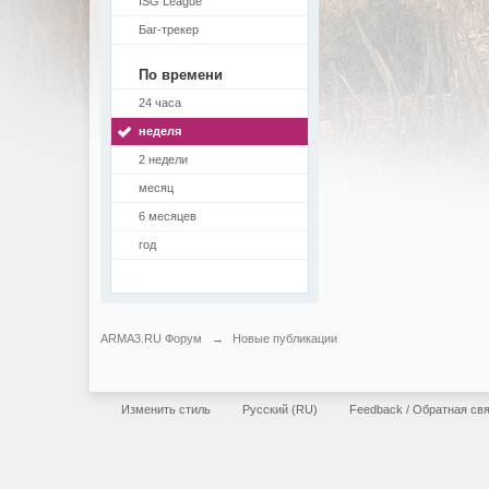
ISG League
Баг-трекер
По времени
24 часа
неделя
2 недели
месяц
6 месяцев
год
ARMA3.RU Форум
→
Новые публикации
Изменить стиль
Русский (RU)
Feedback / Обратная св