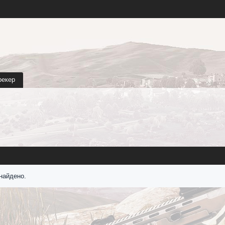
рекер
найдено.