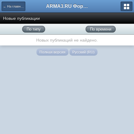
ARMA3.RU Форум
← На главную
Новые публикации
По типу
По времени
Новых публикаций не найдено.
Полная версия
Русский (RU)