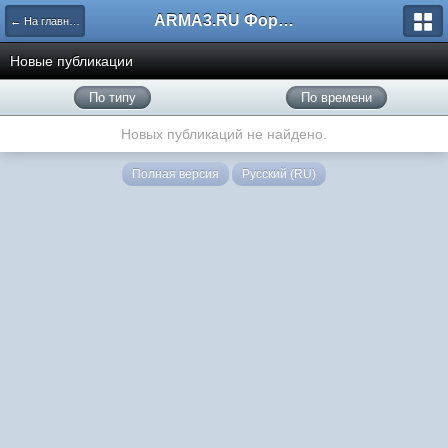
ARMA3.RU Форум
← На главную
Новые публикации
По типу
По времени
Новых публикаций не найдено.
Полная версия
Русский (RU)