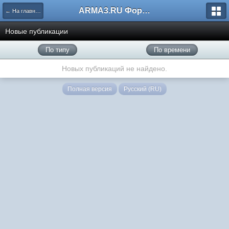
ARMA3.RU Форум
← На главную
Новые публикации
По типу
По времени
Новых публикаций не найдено.
Полная версия
Русский (RU)