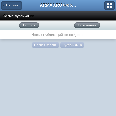
ARMA3.RU Форум
← На главную
Новые публикации
По типу
По времени
Новых публикаций не найдено.
Полная версия
Русский (RU)