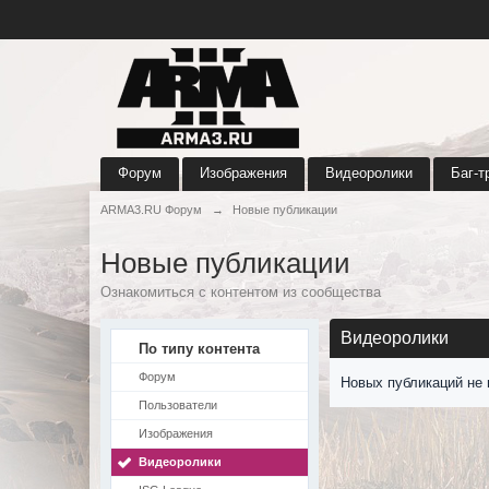
Форум
Изображения
Видеоролики
Баг-т
ARMA3.RU Форум
→
Новые публикации
Новые публикации
Ознакомиться с контентом из сообщества
Видеоролики
По типу контента
Форум
Новых публикаций не 
Пользователи
Изображения
Видеоролики