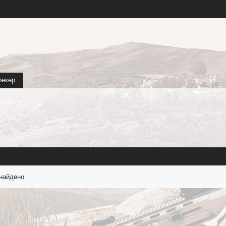
рекер
найдено.