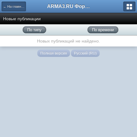
ARMA3.RU Форум
← На главную
Новые публикации
По типу
По времени
Новых публикаций не найдено.
Полная версия
Русский (RU)