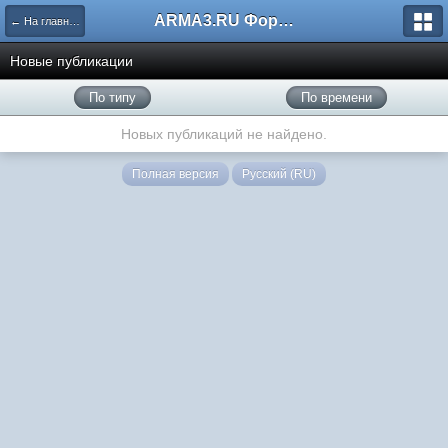
ARMA3.RU Форум
← На главную
Новые публикации
По типу
По времени
Новых публикаций не найдено.
Полная версия
Русский (RU)