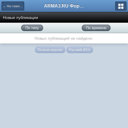
ARMA3.RU Форум
← На главную
Новые публикации
По типу
По времени
Новых публикаций не найдено.
Полная версия
Русский (RU)