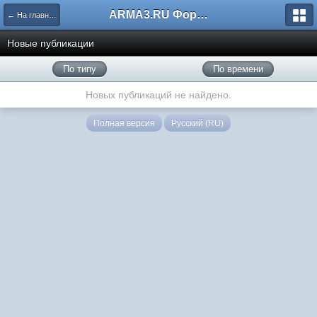
ARMA3.RU Форум
← На главную
Новые публикации
По типу
По времени
Новых публикаций не найдено.
Полная версия
Русский (RU)