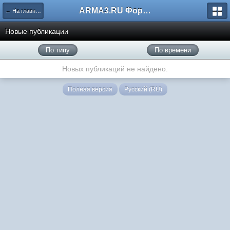
ARMA3.RU Форум
← На главную
Новые публикации
По типу
По времени
Новых публикаций не найдено.
Полная версия
Русский (RU)