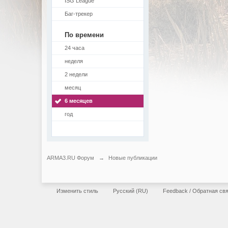
ISG League
Баг-трекер
По времени
24 часа
неделя
2 недели
месяц
6 месяцев
год
ARMA3.RU Форум
→
Новые публикации
Изменить стиль
Русский (RU)
Feedback / Обратная св