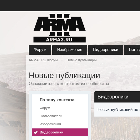
Форум
Изображения
Видеоролики
Баг-т
ARMA3.RU Форум
→
Новые публикации
Новые публикации
Ознакомиться с контентом из сообщества
Видеоролики
По типу контента
Форум
Новых публикаций не 
Пользователи
Изображения
Видеоролики