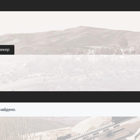
рекер
найдено.