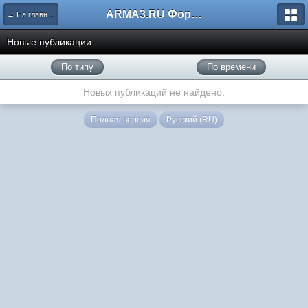
ARMA3.RU Форум
← На главную
Новые публикации
По типу
По времени
Новых публикаций не найдено.
Полная версия
Русский (RU)