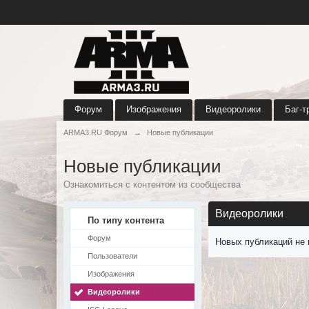
Форум
Изображения
Видеоролики
Баг-т
ARMA3.RU Форум
→
Новые публикации
Новые публикации
Ознакомиться с контентом из сообщества
Видеоролики
По типу контента
Форум
Новых публикаций не 
Пользователи
Изображения
Видеоролики