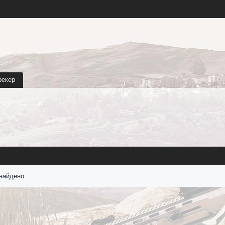
рекер
найдено.