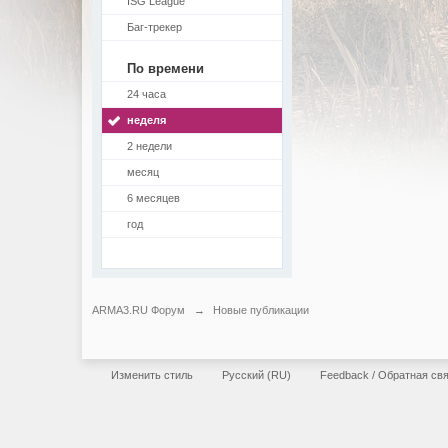
ISG League
Баг-трекер
По времени
24 часа
неделя
2 недели
месяц
6 месяцев
год
ARMA3.RU Форум
→
Новые публикации
Изменить стиль
Русский (RU)
Feedback / Обратная св