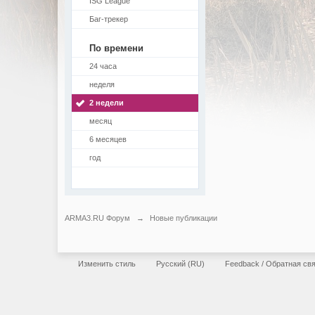
ISG League
Баг-трекер
По времени
24 часа
неделя
2 недели
месяц
6 месяцев
год
ARMA3.RU Форум
→
Новые публикации
Изменить стиль
Русский (RU)
Feedback / Обратная св