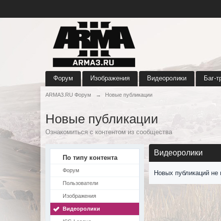
Форум
Изображения
Видеоролики
Баг-т
ARMA3.RU Форум
→
Новые публикации
Новые публикации
Ознакомиться с контентом из сообщества
Видеоролики
По типу контента
Форум
Новых публикаций не 
Пользователи
Изображения
Видеоролики