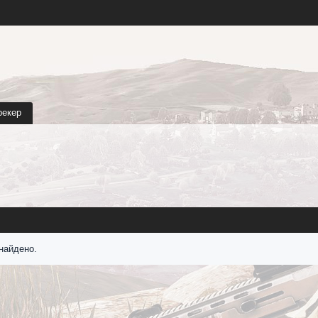
рекер
найдено.