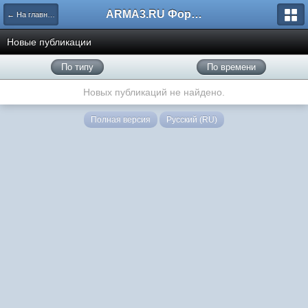
ARMA3.RU Форум
← На главную
Новые публикации
По типу
По времени
Новых публикаций не найдено.
Полная версия
Русский (RU)