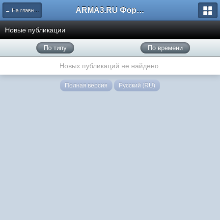
ARMA3.RU Форум
← На главную
Новые публикации
По типу
По времени
Новых публикаций не найдено.
Полная версия
Русский (RU)