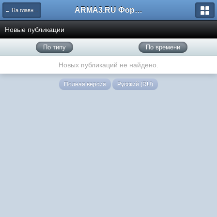
ARMA3.RU Форум
← На главную
Новые публикации
По типу
По времени
Новых публикаций не найдено.
Полная версия
Русский (RU)