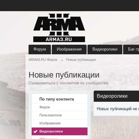
Форум
Изображения
Видеоролики
Баг-т
ARMA3.RU Форум
→
Новые публикации
Новые публикации
Ознакомиться с контентом из сообщества
Видеоролики
По типу контента
Форум
Новых публикаций не 
Пользователи
Изображения
Видеоролики