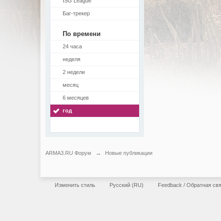
ISG League
Баг-трекер
По времени
24 часа
неделя
2 недели
месяц
6 месяцев
год
ARMA3.RU Форум
→
Новые публикации
Изменить стиль
Русский (RU)
Feedback / Обратная св