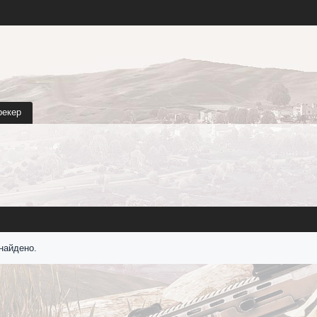
рекер
найдено.