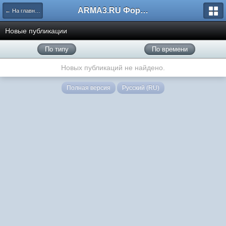
ARMA3.RU Форум
← На главную
Новые публикации
По типу
По времени
Новых публикаций не найдено.
Полная версия
Русский (RU)